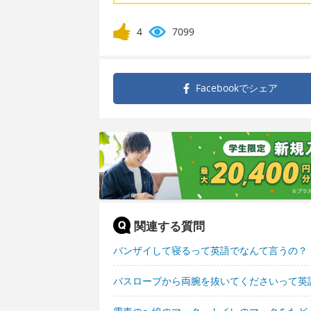
4
7099
Facebookで
シェア
関連する質問
バンザイして寝るって英語でなんて言うの？
バスローブから両腕を抜いてくださいって英