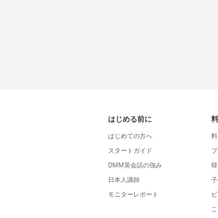
はじめる前に
はじめての方へ
料
スタートガイド
プ
DMM英会話の強み
韓
日本人講師
子
モニターレポート
ビ
こ