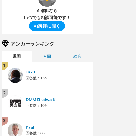
AI講師なら
いつでも相談可能です！
AI講師に聞く
アンカーランキング
週間
月間
総合
1
Taku
回答数：
138
2
DMM Eikaiwa K
回答数：
109
3
Paul
回答数：
66