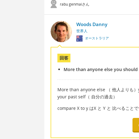
rabu genmaiさん
Woods Danny
世界人
オーストラリア
回答
More than anyone else you should c
More than anyone else （ 他人よりも）
your past self（ 自分の過去）
compare X to y はX と Y と 比べること