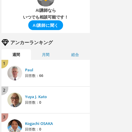
AI講師なら
いつでも相談可能です！
AI講師に聞く
アンカーランキング
週間
月間
総合
1
Paul
回答数：
66
2
Yuya J. Kato
回答数：
0
3
Kogachi OSAKA
回答数：
0