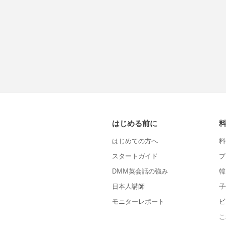
はじめる前に
はじめての方へ
料
スタートガイド
プ
DMM英会話の強み
韓
日本人講師
子
モニターレポート
ビ
こ