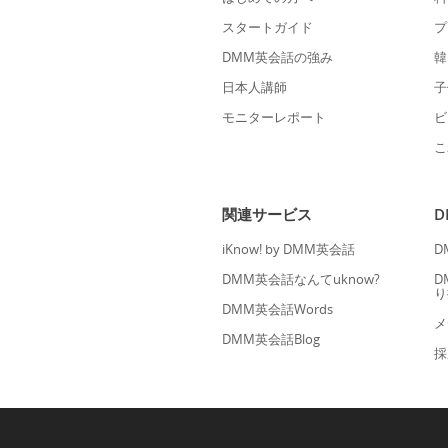
スタートガイド
プ
DMM英会話の強み
韓
日本人講師
子
モニターレポート
ビ
こ
関連サービス
iKnow! by DMM英会話
D
DMM英会話なんてuknow?
D
り
DMM英会話Words
メ
DMM英会話Blog
採