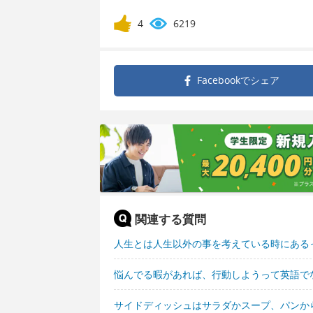
4
6219
Facebookで
シェア
関連する質問
人生とは人生以外の事を考えている時にある
悩んでる暇があれば、行動しようって英語で
サイドディッシュはサラダかスープ、パンか