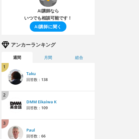
AI講師なら
いつでも相談可能です！
AI講師に聞く
アンカーランキング
週間
月間
総合
1
Taku
回答数：
138
2
DMM Eikaiwa K
回答数：
109
3
Paul
回答数：
66