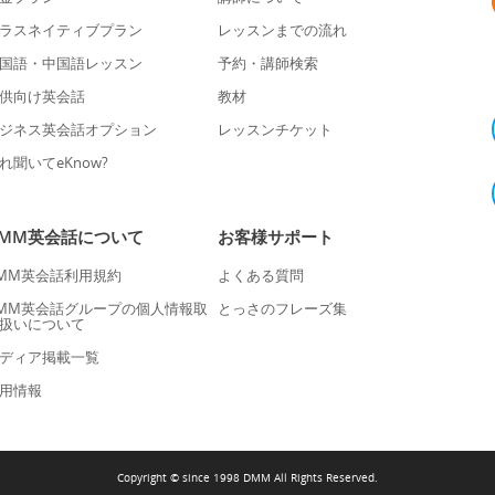
ラスネイティブプラン
レッスンまでの流れ
国語・中国語レッスン
予約・講師検索
供向け英会話
教材
ジネス英会話オプション
レッスンチケット
れ聞いてeKnow?
DMM英会話について
お客様サポート
MM英会話利用規約
よくある質問
MM英会話グループの個人情報取
とっさのフレーズ集
扱いについて
ディア掲載一覧
用情報
Copyright © since 1998 DMM All Rights Reserved.