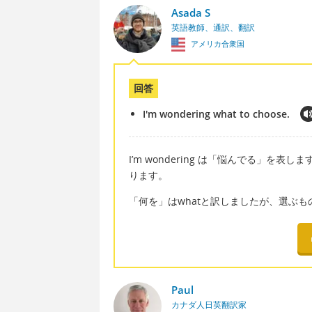
Asada S
英語教師、通訳、翻訳
アメリカ合衆国
回答
I'm wondering what to choose.
I’m wondering は「悩んでる」を表
ります。
「何を」はwhatと訳しましたが、選ぶも
Paul
カナダ人日英翻訳家