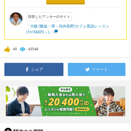
回答したアンカーのサイト
「大阪 (難波・堺・河内長野)カフェ英語レッスン
(1h1666円～)」
40
43548
シェア
ツイート