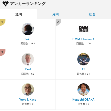
アンカーランキング
週間
月間
総合
1
2
Taku
DMM Eikaiwa K
回答数：
138
回答数：
109
3
Paul
TE
回答数：
66
回答数：
31
Yuya J. Kato
Kogachi OSAKA
回答数：
0
回答数：
0