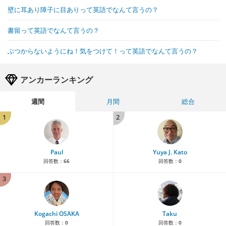
壁に耳あり障子に目ありって英語でなんて言うの？
書留って英語でなんて言うの？
ぶつからないようにね！気をつけて！って英語でなんて言うの？
アンカーランキング
週間
月間
総合
1
2
Paul
Yuya J. Kato
回答数：
66
回答数：
0
3
Kogachi OSAKA
Taku
回答数：
0
回答数：
0