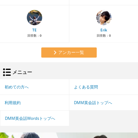
TE
Erik
回答数：
0
回答数：
0
アンカー一覧
メニュー
初めての方へ
よくある質問
利用規約
DMM英会話トップへ
DMM英会話Wordsトップへ