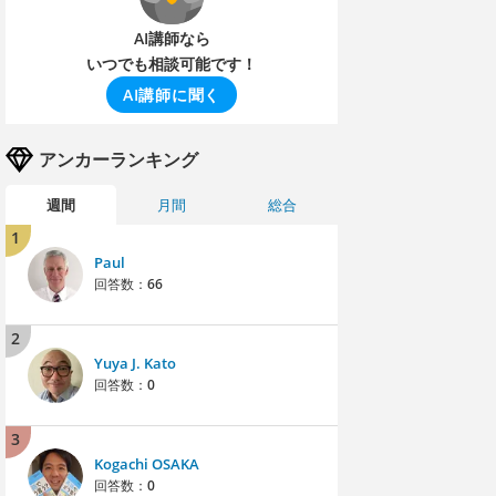
AI講師なら
いつでも相談可能です！
AI講師に聞く
アンカーランキング
週間
月間
総合
1
Paul
回答数：
66
2
Yuya J. Kato
回答数：
0
3
Kogachi OSAKA
回答数：
0