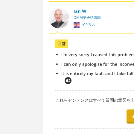
Ian W
DMM英会話講師
イギリス
回答
I'm very sorry I caused this proble
I can only apologise for the inconv
It is entirely my fault and I take fu
これらセンテンスはすべて質問の意図を