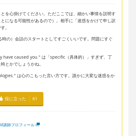
ことを心掛けてください。ただここでは、細かい事情を説明す
ことになる可能性があるので）。相手に「迷惑をかけて申し訳
です。
ising." は（謝る時の）会話のスタートとしてすごくいいです。問題にすぐ
e I may have caused you." は「specific（具体的）」すぎず、丁
た時とかでしょうかね。
eepest apologies." は心のこもった言い方です。誰かに大変な迷惑をか
役に立った
61
MM講師プロフィール