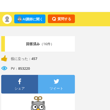
質問する
AI講師に聞く
回答済み
（16件）
役に立った：
457
PV：
853220
シェア
ツイート