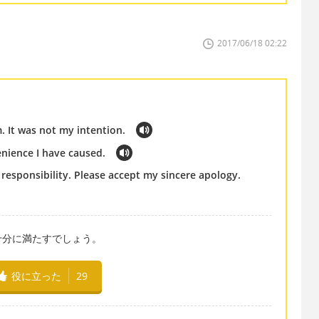
2017/06/18 02:22
m. It was not my intention.
enience I have caused.
ll responsibility. Please accept my sincere apology.
十分に満たすでしょう。
役に立った
29