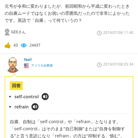
元号が令和に変わりましたが、前回昭和から平成に変わったとき
の自粛ムードではなくお祝いの雰囲気だったので非常によかった
です。英語で「自粛」って何ていうの？
GEEさん
2019/07/06 11:40
43
24437
Neil
2019/07/08 05:34
アメリカ合衆国
回答
self-control
refrain
自粛、自制は「self-control」や「refrain」となります。
「self-control」はそのまま"自己制御"または"自身を制御す
る"と言う意訳になり「refrain」の方は"抑制する、慎む"、