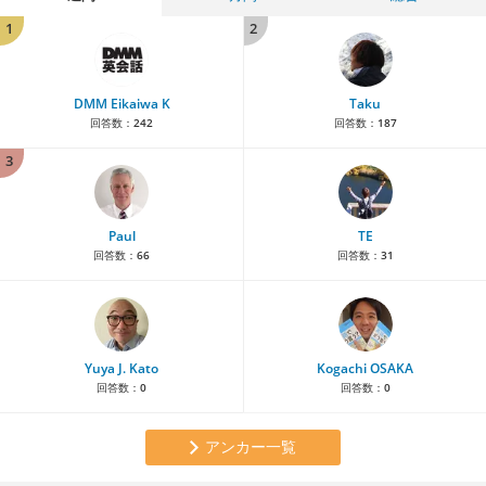
1
2
DMM Eikaiwa K
Taku
回答数：
242
回答数：
187
3
Paul
TE
回答数：
66
回答数：
31
Yuya J. Kato
Kogachi OSAKA
回答数：
0
回答数：
0
アンカー一覧