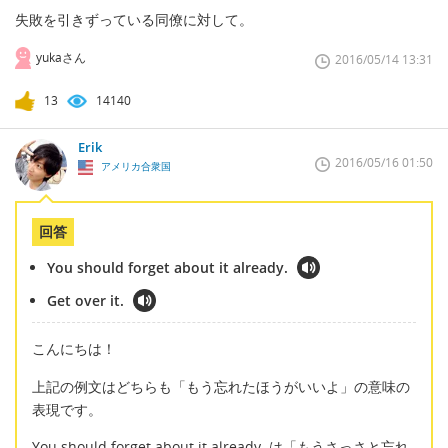
失敗を引きずっている同僚に対して。
yukaさん
2016/05/14 13:31
13
14140
Erik
2016/05/16 01:50
アメリカ合衆国
回答
You should forget about it already.
Get over it.
こんにちは！
上記の例文はどちらも「もう忘れたほうがいいよ」の意味の
表現です。
You should forget about it already. は「もうさっさと忘れ