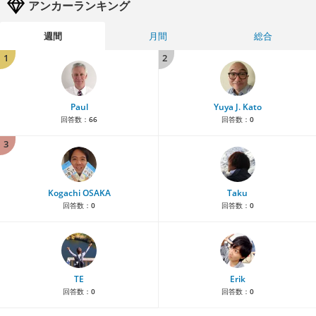
アンカーランキング
週間
月間
総合
1
2
Paul
Yuya J. Kato
回答数：
66
回答数：
0
3
Kogachi OSAKA
Taku
回答数：
0
回答数：
0
TE
Erik
回答数：
0
回答数：
0