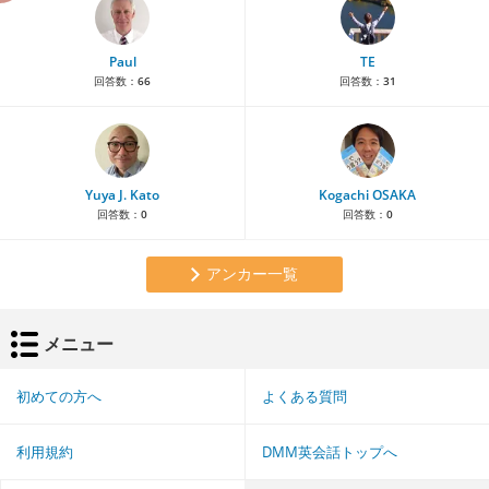
Paul
TE
回答数：
66
回答数：
31
Yuya J. Kato
Kogachi OSAKA
回答数：
0
回答数：
0
アンカー一覧
メニュー
初めての方へ
よくある質問
利用規約
DMM英会話トップへ