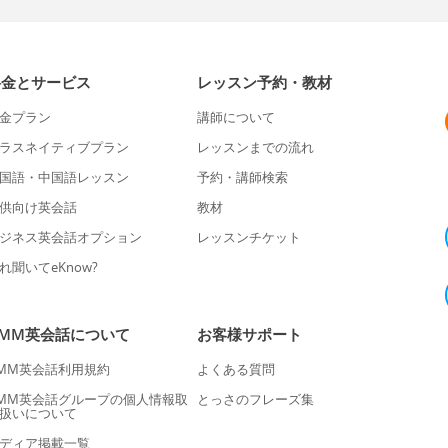
料金とサービス
レッスン予約・教材
金プラン
講師について
ラスネイティブプラン
レッスンまでの流れ
国語・中国語レッスン
予約・講師検索
供向け英会話
教材
ジネス英会話オプション
レッスンチケット
れ聞いてeKnow?
DMM英会話について
お客様サポート
MM英会話利用規約
よくある質問
MM英会話グループの個人情報取
とっさのフレーズ集
扱いについて
ディア掲載一覧