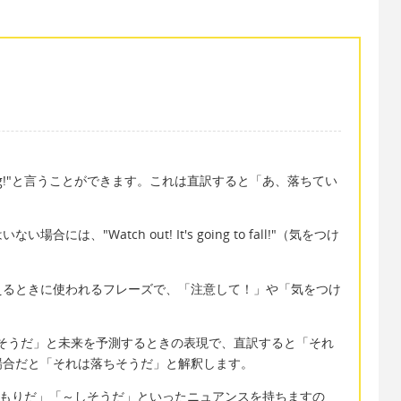
alling!"と言うことができます。これは直訳すると「あ、落ちてい
、"Watch out! It's going to fall!"（気をつけ
。
告を与えるときに使われるフレーズで、「注意して！」や「気をつけ
"は「それが落ちそうだ」と未来を予測するときの表現で、直訳すると「それ
場合だと「それは落ちそうだ」と解釈します。
するつもりだ」「～しそうだ」といったニュアンスを持ちますの