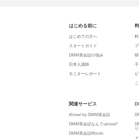
はじめる前に
はじめての方へ
料
スタートガイド
プ
DMM英会話の強み
韓
日本人講師
子
モニターレポート
ビ
こ
関連サービス
iKnow! by DMM英会話
D
DMM英会話なんてuknow?
D
り
DMM英会話Words
メ