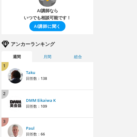
AI講師なら
いつでも相談可能です！
AI講師に聞く
アンカーランキング
週間
月間
総合
1
Taku
回答数：
138
2
DMM Eikaiwa K
回答数：
109
3
Paul
回答数：
66