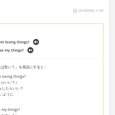
2019/09/02 11:05
om losing things?
ose my things?
れば良い？」を英語にすると：
 losing things?
たらいい？）
？何をしたらいい？
しないように
e my things?