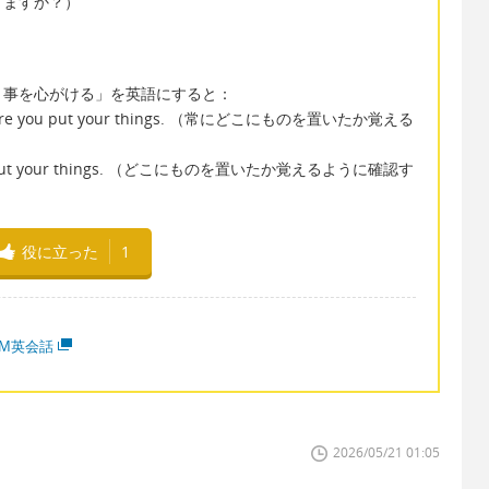
きますか？）
く事を心がける」を英語にすると：
r where you put your things. （常にどこにものを置いたか覚える
 you put your things. （どこにものを置いたか覚えるように確認す
役に立った
1
MM英会話
2026/05/21 01:05