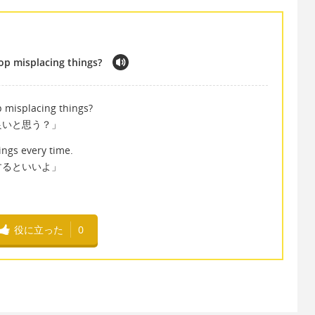
op misplacing things?
p misplacing things?
良いと思う？」
ings every time.
するといいよ」
役に立った
0