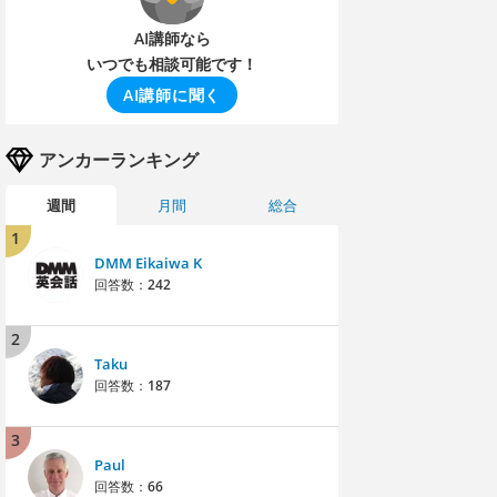
AI講師なら
いつでも相談可能です！
AI講師に聞く
アンカーランキング
週間
月間
総合
1
DMM Eikaiwa K
回答数：
242
2
Taku
回答数：
187
3
Paul
回答数：
66