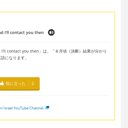
 I'll contact you then
t and I'll contact you then」は、「８月頃（決断）結果が分かり
英語になります。
役に立った
2
ian Israel YouTube Channel