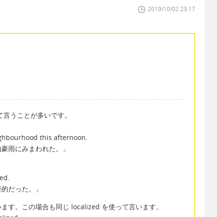
2019/10/02 23:17
を使って言うことが多いです。
ghbourhood this afternoon.
的豪雨にみまわれた。」
zed.
所的だった。」
。この場合も同じ localized を使って言います。