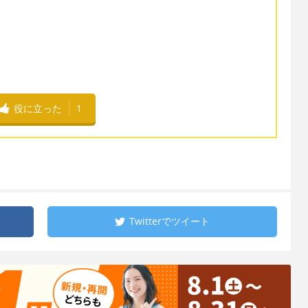
役に立った
1
Twitterで
ツイート