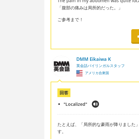
The pain in my abdomen was quite loca
「腹部の痛みは局所的だった。」
ご参考まで！
DMM Eikaiwa K
英会話バイリンガルスタッフ
アメリカ合衆国
回答
"Localized"
たとえば、「局所的な豪雨が降りました」は "Ther
す。