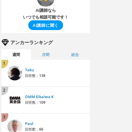
AI講師なら
いつでも相談可能です！
AI講師に聞く
アンカーランキング
週間
月間
総合
1
Taku
回答数：
138
2
DMM Eikaiwa K
回答数：
109
3
Paul
回答数：
66