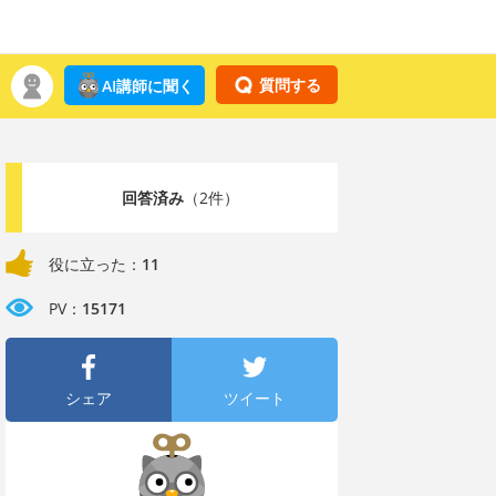
質問する
AI講師に聞く
回答済み
（2件）
役に立った：
11
PV：
15171
シェア
ツイート