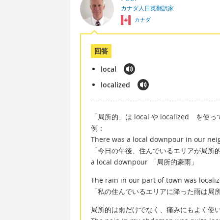
カナダ人日英翻訳家
カナダ
回答
local
localized
「局所的」は local や localized 
例：
There was a local downpour in our nei
「今日の午後、住んでいるエリアが局所
a local downpour 「局所的豪雨」
The rain in our part of town was locali
「私の住んでいるエリアに降った雨は局
局所的は雨だけでなく、痛みにもよく使います