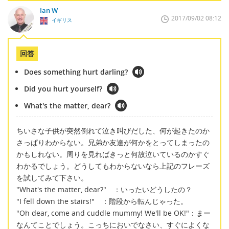
Ian W
2017/09/02 08:12
イギリス
回答
Does something hurt darling?
Did you hurt yourself?
What's the matter, dear?
ちいさな子供が突然倒れて泣き叫びだした、何が起きたのか
さっぱりわからない。兄弟か友達が何かをとってしまったの
かもしれない。周りを見ればきっと何故泣いているのかすぐ
わかるでしょう。どうしてもわからないなら上記のフレーズ
を試してみて下さい。
"What's the matter, dear?" ：いったいどうしたの？
"I fell down the stairs!" ：階段から転んじゃった。
"Oh dear, come and cuddle mummy! We'll be OK!"：まー
なんてことでしょう。こっちにおいでなさい、すぐによくな