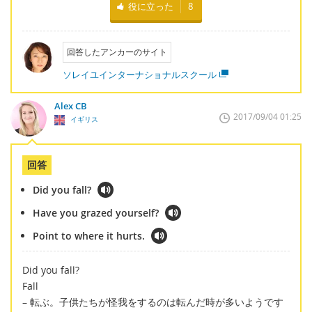
役に立った
8
回答したアンカーのサイト
ソレイユインターナショナルスクール
Alex CB
2017/09/04 01:25
イギリス
回答
Did you fall?
Have you grazed yourself?
Point to where it hurts.
Did you fall?
Fall
– 転ぶ。子供たちが怪我をするのは転んだ時が多いようです