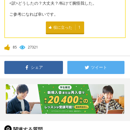
<訳>どうしたの？大丈夫？/転けて腕怪我した。
ご参考になれば幸いです。
役に立った
1
85
27321
シェア
ツイート
関連する質問