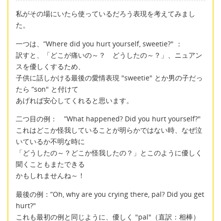
私がその場にいたら使っているだろう表現を考えてみまし
た。
一つは、”Where did you hurt yourself, sweetie?" ：
訳すと、「どこが痛いの～？ どうしたの～？」、ニュアン
スを優しくするため、
子供に話しかける最後の愛情表現 "sweetie" とか男の子だっ
たら ”son" と付けて
あげれば安心してくれると思います。
二つ目の例： ”What happened? Did you hurt yourself?"
これはどこか怪我していることが明らかではない時、なぜ泣
いているか不明な時に
「どうしたの～？どこか怪我したの？」とこのように優しく
聞くこともまたできる
かもしれませんね～！
最後の例：”Oh, why are you crying there, pal? Did you get
hurt?"
これも最初の例と同じように、優しく "pal"（直訳：相棒）