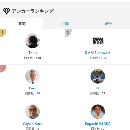
アンカーランキング
週間
月間
総合
1
2
Taku
DMM Eikaiwa K
回答数：
138
回答数：
109
3
Paul
TE
回答数：
66
回答数：
31
Yuya J. Kato
Kogachi OSAKA
回答数：
0
回答数：
0