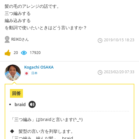
髪の毛のアレンジの話です。
三つ編みする
編み込みする
を動詞で使いたいときはどう言いますか？
REIKOさん
2019/10/15 18:23
20
17920
Kogachi OSAKA
2023/02/20 07:33
日本
回答
braid
「三つ編み」はbraidと言います(^_^)
◆ 髪型の言い方を列挙します。
「三つ編み、編んだ髪」 braid