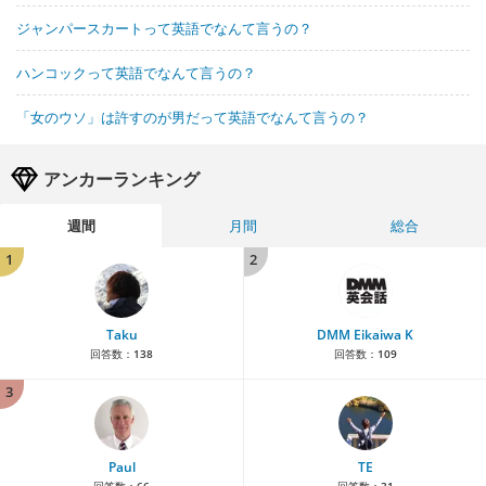
ジャンパースカートって英語でなんて言うの？
ハンコックって英語でなんて言うの？
「女のウソ」は許すのが男だって英語でなんて言うの？
アンカーランキング
週間
月間
総合
1
2
Taku
DMM Eikaiwa K
回答数：
138
回答数：
109
3
Paul
TE
回答数：
66
回答数：
31