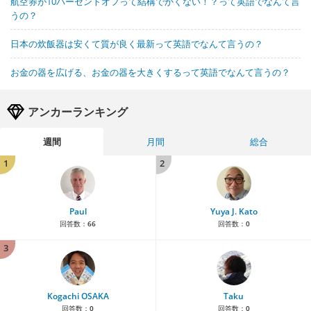
航空券が10パーセントオフって結構でかくない！？って英語でなんて言
うの？
日本の炊飯器は安くて質が良く最新って英語でなんて言うの？
お金の器を広げる、お金の器を大きくするって英語でなんて言うの？
アンカーランキング
週間
月間
総合
1
2
Paul
Yuya J. Kato
回答数：
66
回答数：
0
3
Kogachi OSAKA
Taku
回答数：
0
回答数：
0