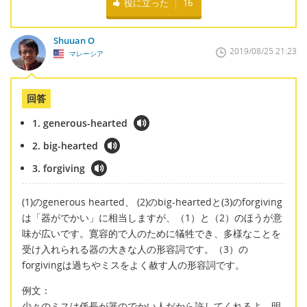
役に立った
16
Shuuan O
2019/08/25 21:23
マレーシア
回答
1. generous-hearted
2. big-hearted
3. forgiving
(1)のgenerous hearted、 (2)のbig-heartedと(3)のforgiving
は「器がでかい」に相当しますが、（1）と（2）のほうが意
味が広いです。寛容的で人のために犠牲でき、多様なことを
受け入れられる器の大きな人の形容詞です。（3）の
forgivingは過ちやミスをよく赦す人の形容詞です。
例文：
少々のミスは係長が器のでかい人だから許してくれるよ、明