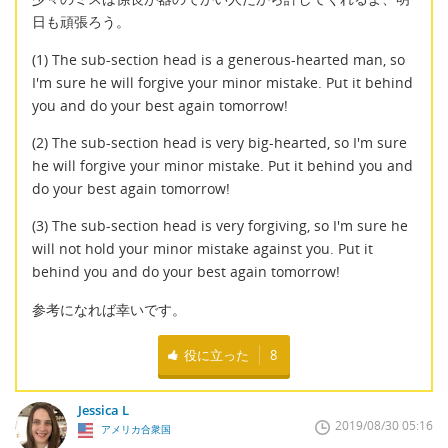
日も頑張ろう。
(1) The sub-section head is a generous-hearted man, so
I'm sure he will forgive your minor mistake. Put it behind
you and do your best again tomorrow!
(2) The sub-section head is very big-hearted, so I'm sure
he will forgive your minor mistake. Put it behind you and
do your best again tomorrow!
(3) The sub-section head is very forgiving, so I'm sure he
will not hold your minor mistake against you. Put it
behind you and do your best again tomorrow!
参考になれば幸いです。
役に立った
8
Jessica L
2019/08/30 05:16
アメリカ合衆国