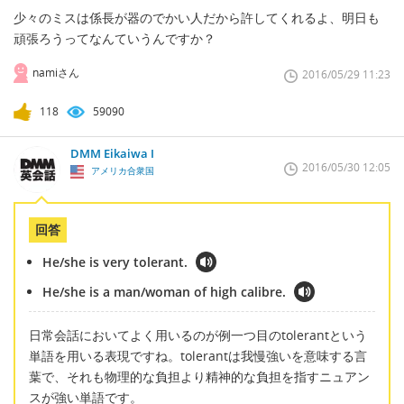
少々のミスは係長が器のでかい人だから許してくれるよ、明日も
頑張ろうってなんていうんですか？
namiさん
2016/05/29 11:23
118
59090
DMM Eikaiwa I
2016/05/30 12:05
アメリカ合衆国
回答
He/she is very tolerant.
He/she is a man/woman of high calibre.
日常会話においてよく用いるのが例一つ目のtolerantという
単語を用いる表現ですね。tolerantは我慢強いを意味する言
葉で、それも物理的な負担より精神的な負担を指すニュアン
スが強い単語です。