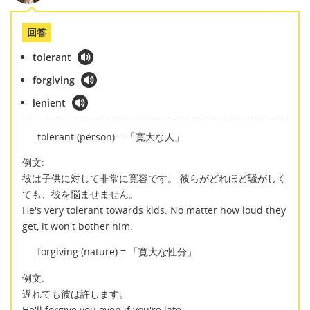
回答
tolerant
forgiving
lenient
tolerant (person) = 「寛大な人」
例文:
彼は子供に対して非常に寛容です。 彼らがどれほど騒がしく
ても、彼を悩ませません。
He's very tolerant towards kids. No matter how loud they
get, it won't bother him.
forgiving (nature) = 「寛大な性分」
例文:
遅れても彼は許します。
He'll forgive you even if you're late.