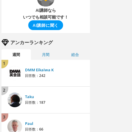
AI講師なら
いつでも相談可能です！
AI講師に聞く
アンカーランキング
週間
月間
総合
1
DMM Eikaiwa K
回答数：
242
2
Taku
回答数：
187
3
Paul
回答数：
66