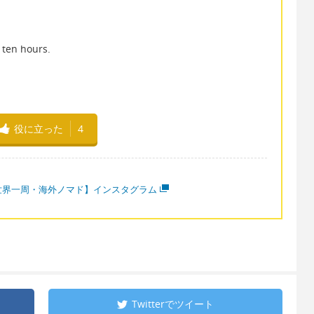
 ten hours.
。
役に立った
4
世界一周・海外ノマド】インスタグラム
Twitterで
ツイート