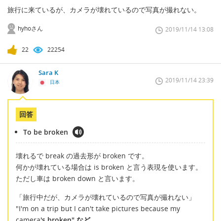
旅行に来ているが、カメラが壊れているので写真が撮れない。
hyhoさん
2019/11/14 13:08
22
22254
Sara K
2019/11/14 23:39
日本
回答
To be broken
壊れるで break の過去形が broken です。
何かが壊れている場合は is broken と言う表現を使います。
ただし車は broken down と言います。
「旅行中だが、カメラが壊れているので写真が撮れない」
"I'm on a trip but I can't take pictures because my
camera
's broken" など