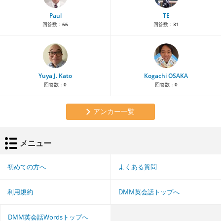
Paul
TE
回答数：
66
回答数：
31
Yuya J. Kato
Kogachi OSAKA
回答数：
0
回答数：
0
アンカー一覧
メニュー
初めての方へ
よくある質問
利用規約
DMM英会話トップへ
DMM英会話Wordsトップへ