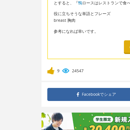
とすると、『
鴨
ロースはレストランで食
役に立ちそうな単語とフレーズ
breast 胸肉
参考になれば幸いです。
9
24547
Facebookで
シェア