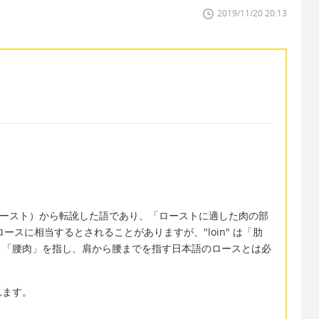
2019/11/20 20:13
（ロースト）から転訛した語であり、「ローストに適した肉の部
がロースに相当するとされることがありますが、"loin" は「肋
り「腰肉」を指し、肩から腰までを指す日本語のロースとは必
れます。