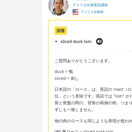
アメリカ出身英語講師
アメリカ合衆国
回答
sliced duck loin
ご質問ありがとうございます。
duck = 鴨
sliced = 刺し
日本語の「ロース」は、英語の roast
位」という意味です。英語では "loin" 
骨と骨盤の間の、背骨の両側の肉」つま
ずしも一致しません。
他の肉のロースも同じような表現が使わ
(例) 豚ロース = sliced pork loin