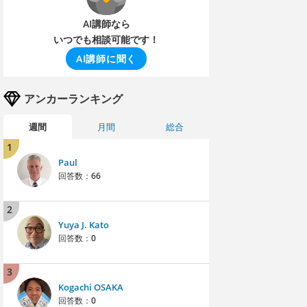
AI講師なら
いつでも相談可能です！
AI講師に聞く
アンカーランキング
週間
月間
総合
1
Paul
回答数：
66
2
Yuya J. Kato
回答数：
0
3
Kogachi OSAKA
回答数：
0