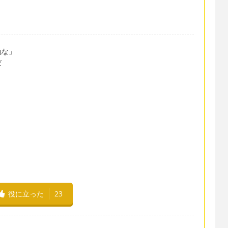
勉な」
ば
役に立った
23