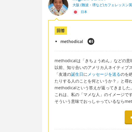
大阪 (難波・堺など)カフェレッスン
日本
回答
methodical
methodicalは「きちょうめん」などの
以前、知り合いのアメリカ人ネイティブ
「友達の
誕生日
に
メッセージを送る
のを
たりする人のことを何というか？」と尋
methodicalという答えが返ってきました
これは、私の「マメな人」のイメージで
そういう意味でおっしゃっているならmethod