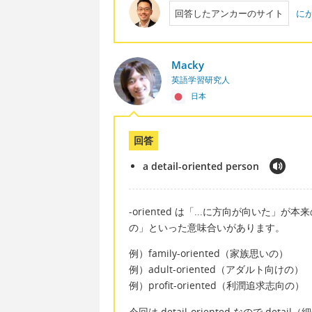
回答したアンカーのサイト
に
Macky
英語学習研究人
日本
回答
a detail-oriented person
-oriented は「...に方向が向いた」が
の」といった意味合いがあります。
例）family-oriented（家族思いの）
例）adult-oriented（アダルト向けの）
例）profit-oriented（利潤追求志向の）
今回は detail-oriented なので 