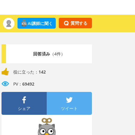
質問する
AI講師に聞く
回答済み
（4件）
役に立った：
142
PV：
69492
シェア
ツイート