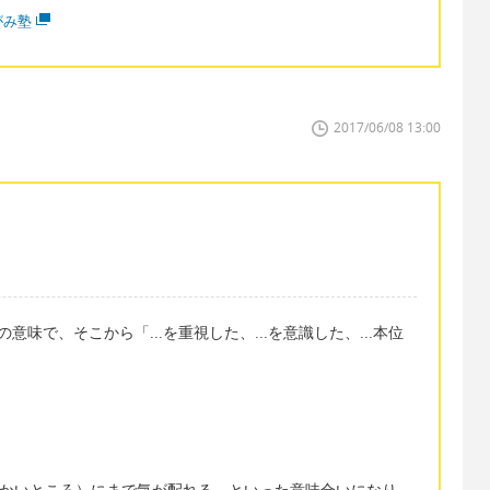
がみ塾
2017/06/08 13:00
本来の意味で、そこから「...を重視した、...を意識した、...本位
detail（細かいところ）にまで気が配れる、といった意味合いになり、