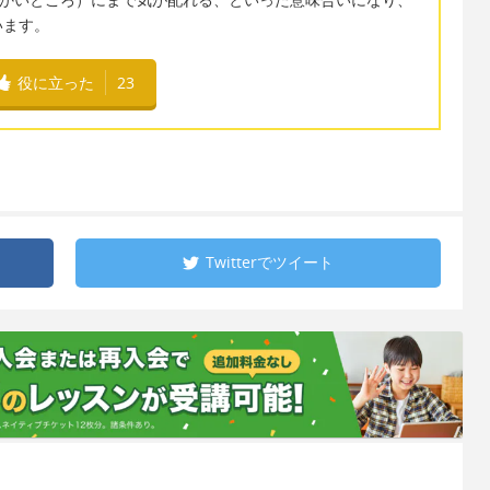
います。
役に立った
23
Twitterで
ツイート