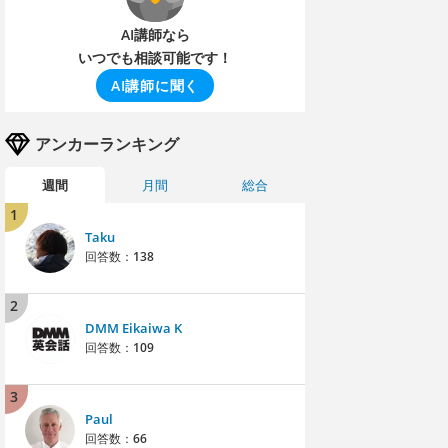
AI講師なら
いつでも相談可能です！
AI講師に聞く
アンカーランキング
週間
月間
総合
1
Taku
回答数：
138
2
DMM Eikaiwa K
回答数：
109
3
Paul
回答数：
66