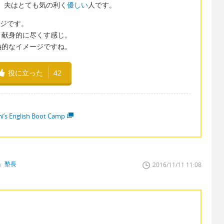
entle. 夫はとても気の利く
優しい
人です。
ージです。
、献身的に尽くす感じ。
熱的なイメージですね。
役に立った
42
i’s English Boot Camp
」塾長
2016/11/11 11:08