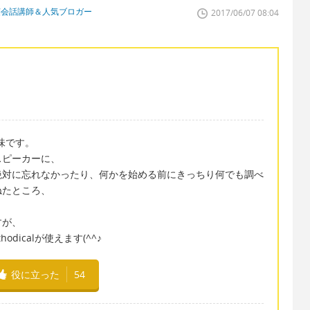
英会話講師＆人気ブロガー
2017/06/07 08:04
意味です。
スピーカーに、
絶対に忘れなかったり、何かを始める前にきっちり何でも調べ
ねたところ、
。
すが、
icalが使えます(^^♪
役に立った
54