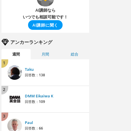
AI講師なら
いつでも相談可能です！
AI講師に聞く
アンカーランキング
週間
月間
総合
1
Taku
回答数：
138
2
DMM Eikaiwa K
回答数：
109
3
Paul
回答数：
66