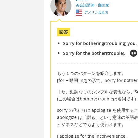
英会話講師・翻訳家
アメリカ合衆国
回答
Sorry for bothering(troubling) you.
Sorry for the bother(trouble).
もう１つのパターンを紹介します。
[for + 動詞-ing]の形で、Sorry for bot
また、動詞なしのシンプルな表現なら、Sorry fo
(この場合はbotherとtroubleは名詞です)
sorry の代わりに apologize を使用
apologize は「謝る」という意味の
ビジネスなどでもよく使われます。
I apologize for the inconvenience.