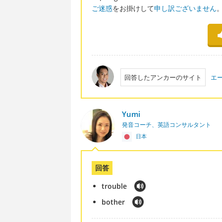
ご迷惑
をお掛けして
申し訳ございません
回答したアンカーのサイト
エ
Yumi
発音コーチ、英語コンサルタント
日本
回答
trouble
bother