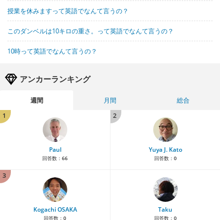
授業を休みますって英語でなんて言うの？
このダンベルは10キロの重さ。って英語でなんて言うの？
10時って英語でなんて言うの？
アンカーランキング
週間
月間
総合
1
2
Paul
Yuya J. Kato
回答数：
66
回答数：
0
3
Kogachi OSAKA
Taku
回答数：
0
回答数：
0