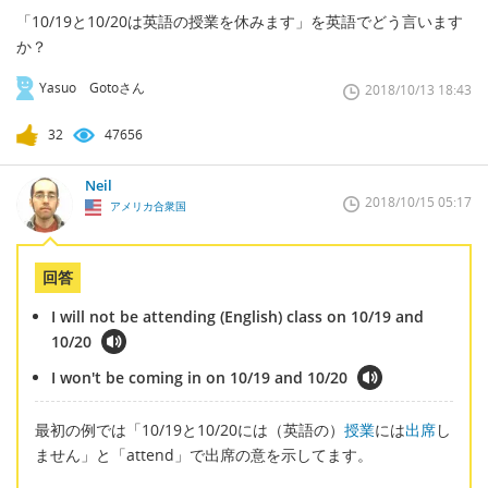
「10/19と10/20は英語の授業を休みます」を英語でどう言います
か？
Yasuo Gotoさん
2018/10/13 18:43
32
47656
Neil
2018/10/15 05:17
アメリカ合衆国
回答
I will not be attending (English) class on 10/19 and
10/20
I won't be coming in on 10/19 and 10/20
最初の例では「10/19と10/20には（英語の）
授業
には
出席
し
ません」と「attend」で出席の意を示してます。