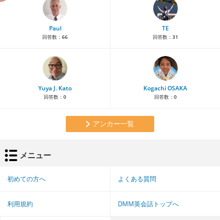
Paul
TE
回答数：
66
回答数：
31
Yuya J. Kato
Kogachi OSAKA
回答数：
0
回答数：
0
アンカー一覧
メニュー
初めての方へ
よくある質問
利用規約
DMM英会話トップへ