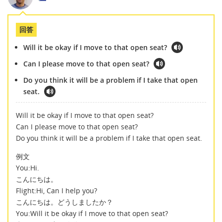
回答
Will it be okay if I move to that open seat?
Can I please move to that open seat?
Do you think it will be a problem if I take that open
seat.
Will it be okay if I move to that open seat?
Can I please move to that open seat?
Do you think it will be a problem if I take that open seat.
例文
You:Hi.
こんにちは。
Flight:Hi, Can I help you?
こんにちは。どうしましたか？
You:Will it be okay if I move to that open seat?