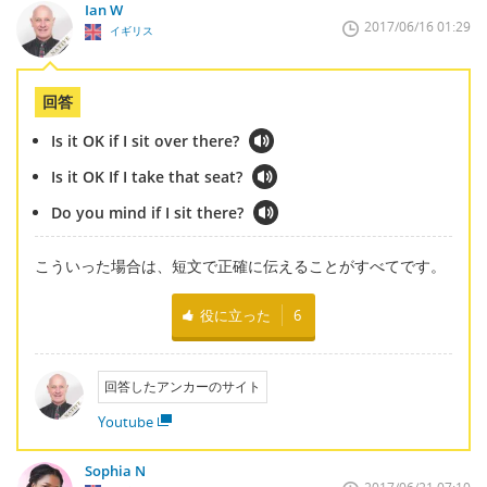
Ian W
2017/06/16 01:29
イギリス
回答
Is it OK if I sit over there?
Is it OK If I take that seat?
Do you mind if I sit there?
こういった場合は、短文で正確に伝えることがすべてです。
役に立った
6
回答したアンカーのサイト
Youtube
Sophia N