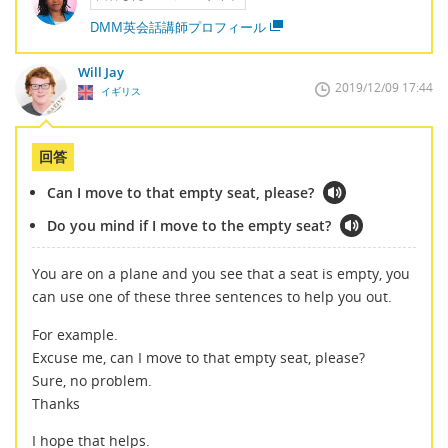
DMM英会話講師プロフィール
Will Jay
2019/12/09 17:44
イギリス
回答
Can I move to that empty seat, please?
Do you mind if I move to the empty seat?
You are on a plane and you see that a seat is empty, you
can use one of these three sentences to help you out.
For example.
Excuse me, can I move to that empty seat, please?
Sure, no problem.
Thanks
I hope that helps.