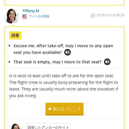
Tiffany M
2019/12/18 00:53
アメリカ合衆国
回答
Excuse me. After take-off, may I move to any open
seat you have available?
That seat is empty, may I move to that seat?
Is is wise to wait until take-off to ask for the open seat.
The flight crew is usually busy preparing for the flight to
leave. They are usually much nicer about the situation if
you ask nicely.
役に立った
2
回答したアンカーのサイト