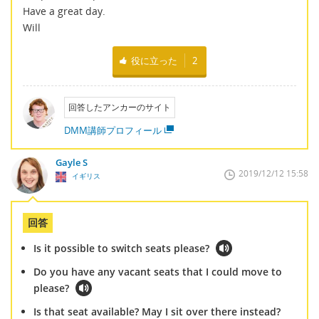
Have a great day.
Will
役に立った
2
回答したアンカーのサイト
DMM講師プロフィール
Gayle S
2019/12/12 15:58
イギリス
回答
Is it possible to switch seats please?
Do you have any vacant seats that I could move to
please?
Is that seat available? May I sit over there instead?