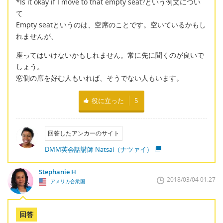
*Is it okay if I move to that empty seat?という例文につい
て
Empty seatというのは、空席のことです。空いているかもし
れませんが、
座ってはいけないかもしれません。常に先に聞くのが良いで
しょう。
窓側の席を好む人もいれば、そうでない人もいます。
役に立った
5
回答したアンカーのサイト
DMM英会話講師 Natsai（ナツァイ）
Stephanie H
2018/03/04 01:27
アメリカ合衆国
回答