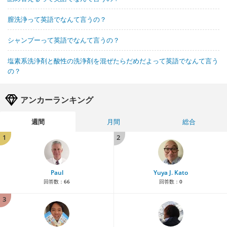
膣洗浄って英語でなんて言うの？
シャンプーって英語でなんて言うの？
塩素系洗浄剤と酸性の洗浄剤を混ぜたらだめだよって英語でなんて言う
の？
アンカーランキング
週間
月間
総合
1
2
Paul
Yuya J. Kato
回答数：
66
回答数：
0
3