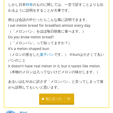
しかし日本
特有
のものに関しては、一言で訳すことよりも伝
わるように説明をすることが大事です。
例えば会話の中だったらこんな風に説明できます。
I eat melon bread for breakfast almost every day.
（「メロンパン」をほぼ毎日朝食に食べます。）
Do you know melon bread?
（「メロンパン」って知ってますか？）
It's a melon-shaped bun.
（メロンの形をした
菓子パン
です。） ※bunは小さくて丸い
パンのこと
It doesn't have real melon in it, but it tastes like melon.
（本物のメロンは入ってないけどメロンの味がします。）
あるいはむやみに訳さず「メロンパン」と言ってしまって後
から説明してもいいと思います。
役に立った
61
Mari