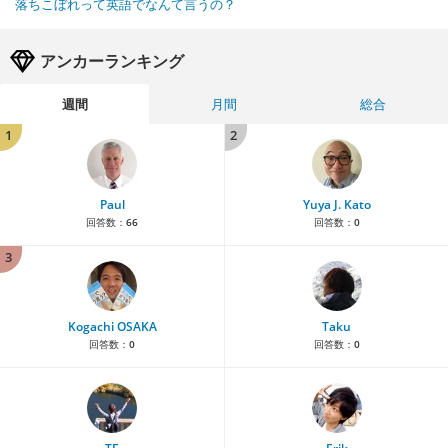
落ちこぼれって英語でなんて言うの？
アンカーランキング
週間
月間
総合
1
2
Paul
Yuya J. Kato
回答数：
66
回答数：
0
3
Kogachi OSAKA
Taku
回答数：
0
回答数：
0