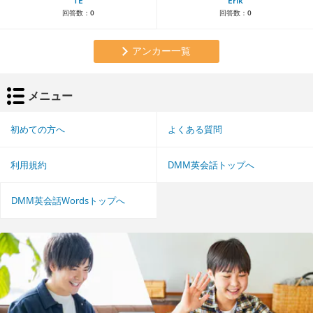
TE
Erik
回答数：
0
回答数：
0
アンカー一覧
メニュー
初めての方へ
よくある質問
利用規約
DMM英会話トップへ
DMM英会話Wordsトップへ