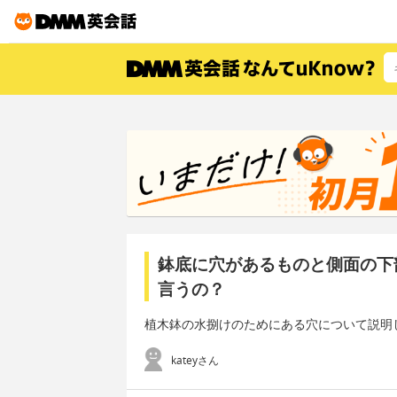
鉢底に穴があるものと側面の下
言うの？
植木鉢の水捌けのためにある穴について説明
kateyさん