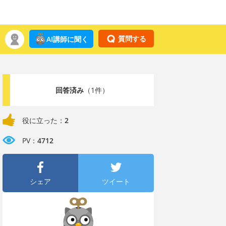
質問する
AI講師に聞く
回答済み
（1件）
役に立った：
2
PV：
4712
シェア
ツイート