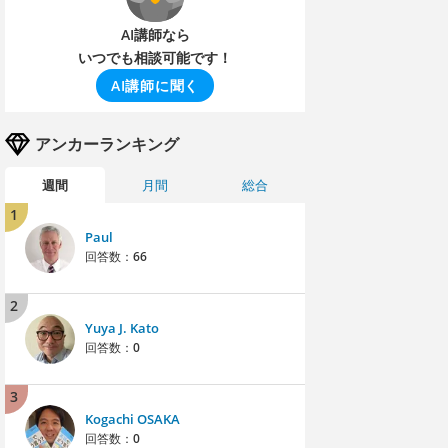
AI講師なら
いつでも相談可能です！
AI講師に聞く
アンカーランキング
週間
月間
総合
1
Paul
回答数：
66
2
Yuya J. Kato
回答数：
0
3
Kogachi OSAKA
回答数：
0