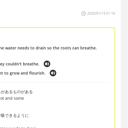
2020/01/13 01:16
he water needs to drain so the roots can breathe.
ey couldn't breathe.
t to grow and flourish.
みがあるものがある
pot and some
呼吸できるように