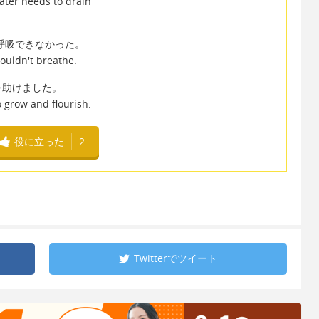
ater needs to drain
呼吸できなかった。
couldn't breathe.
を助けました。
 grow and flourish.
役に立った
2
Twitterで
ツイート