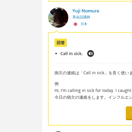
Yuji Nomura
英会話講師
日本
回答
Call in sick.
病欠の連絡は「Call in sick」を良く使
例
Hi, I'm calling in sick for today. I caught 
今日の病欠の連絡をします。インフルエ