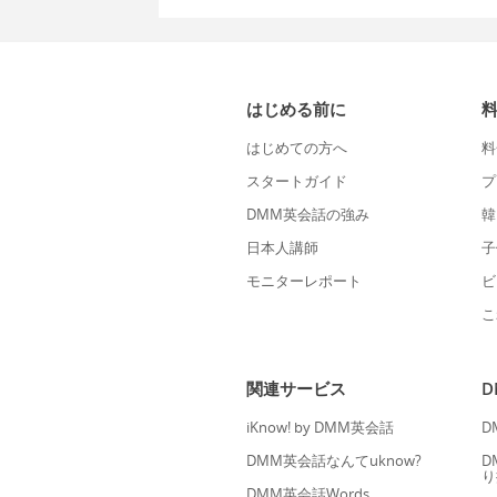
はじめる前に
はじめての方へ
料
スタートガイド
プ
DMM英会話の強み
韓
日本人講師
子
モニターレポート
ビ
こ
関連サービス
iKnow! by DMM英会話
D
DMM英会話なんてuknow?
D
り
DMM英会話Words