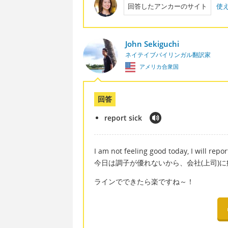
回答したアンカーのサイト
使
John Sekiguchi
ネイテイブバイリンガル翻訳家
アメリカ合衆国
回答
report sick
I am not feeling good today, I will repor
今日は調子が優れないから、会社(上司)
ラインでできたら楽ですね～！