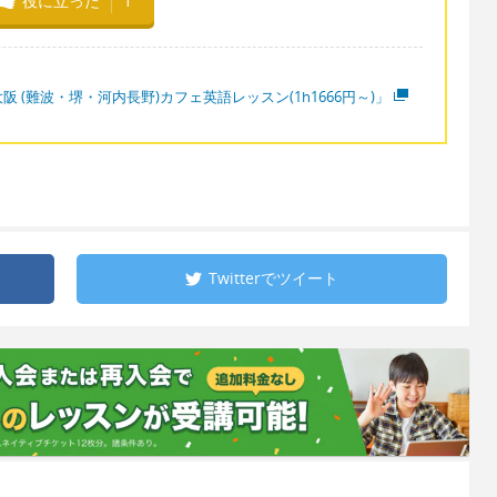
役に立った
1
阪 (難波・堺・河内長野)カフェ英語レッスン(1h1666円～)」
Twitterで
ツイート