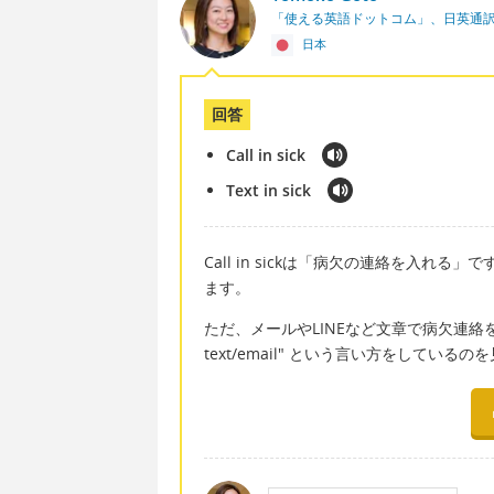
「使える英語ドットコム」、日英通
日本
回答
Call in sick
Text in sick
Call in sickは「病欠の連絡を入れ
ます。
ただ、メールやLINEなど文章で病欠連絡を入れる場合と
text/email" という言い方をしている