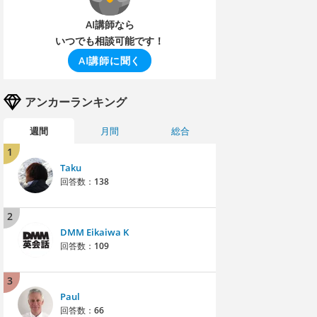
AI講師なら
いつでも相談可能です！
AI講師に聞く
アンカーランキング
週間
月間
総合
1
Taku
回答数：
138
2
DMM Eikaiwa K
回答数：
109
3
Paul
回答数：
66