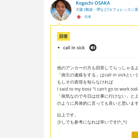
Kogachi OSAKA
大阪 (難波・堺など)カフェレッスン
日本
回答
call in sick
他のアンカーの方も回答してらっしゃる
「病欠の連絡をする」はcall in sick
もしその表現を知らなければ
I said to my boss "I can't go to work to
「病気なので今日は仕事に行けない」と
のように具体的に言っても良いと思いま
以上です。
少しでも参考になれば幸いです(
^_^
)