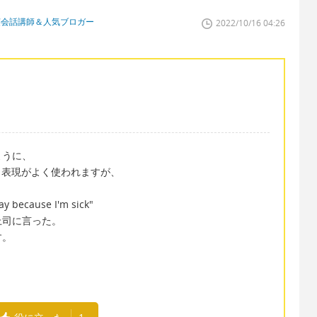
英会話講師＆人気ブロガー
2022/10/16 04:26
ように、
という表現がよく使われますが、
day because I'm sick"
上司に言った。
す。