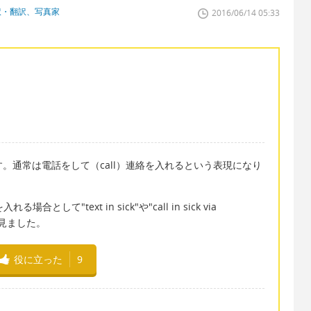
訳・翻訳、写真家
2016/06/14 05:33
る」です。通常は電話をして（call）連絡を入れるという表現になり
して"text in sick"や"call in sick via
のを見ました。
役に立った
9