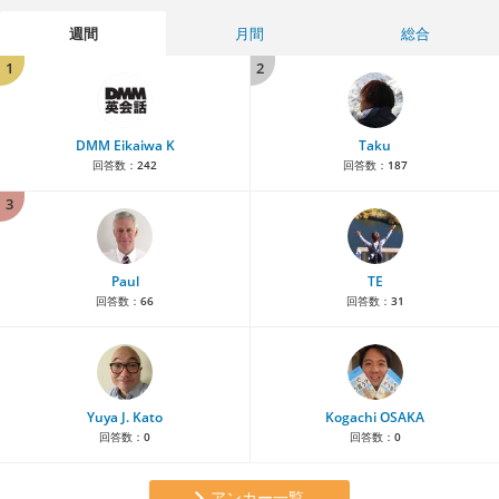
週間
月間
総合
1
2
DMM Eikaiwa K
Taku
回答数：
242
回答数：
187
3
Paul
TE
回答数：
66
回答数：
31
Yuya J. Kato
Kogachi OSAKA
回答数：
0
回答数：
0
アンカー一覧