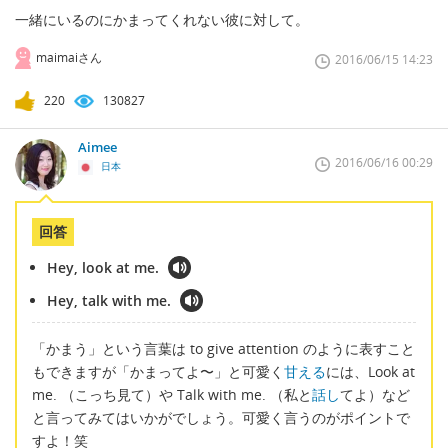
一緒にいるのにかまってくれない彼に対して。
maimaiさん
2016/06/15 14:23
220
130827
Aimee
2016/06/16 00:29
日本
回答
Hey, look at me.
Hey, talk with me.
「かまう」という言葉は to give attention のように表すこと
もできますが「かまってよ〜」と可愛く
甘える
には、Look at
me. （こっち見て）や Talk with me. （私と
話し
てよ）など
と言ってみてはいかがでしょう。可愛く言うのがポイントで
すよ！笑