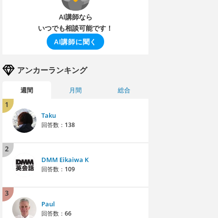
AI講師なら
いつでも相談可能です！
AI講師に聞く
アンカーランキング
週間
月間
総合
1
Taku
回答数：
138
2
DMM Eikaiwa K
回答数：
109
3
Paul
回答数：
66