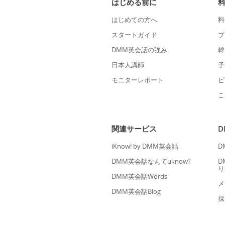
はじめる前に
はじめての方へ
料
スタートガイド
プ
DMM英会話の強み
韓
日本人講師
子
モニターレポート
ビ
こ
関連サービス
iKnow! by DMM英会話
D
DMM英会話なんてuknow?
D
り
DMM英会話Words
メ
DMM英会話Blog
採