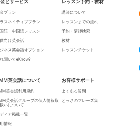
料金とサービス
レッスン予約・教材
金プラン
講師について
ラスネイティブプラン
レッスンまでの流れ
国語・中国語レッスン
予約・講師検索
供向け英会話
教材
ジネス英会話オプション
レッスンチケット
れ聞いてeKnow?
DMM英会話について
お客様サポート
MM英会話利用規約
よくある質問
MM英会話グループの個人情報取
とっさのフレーズ集
扱いについて
ディア掲載一覧
用情報