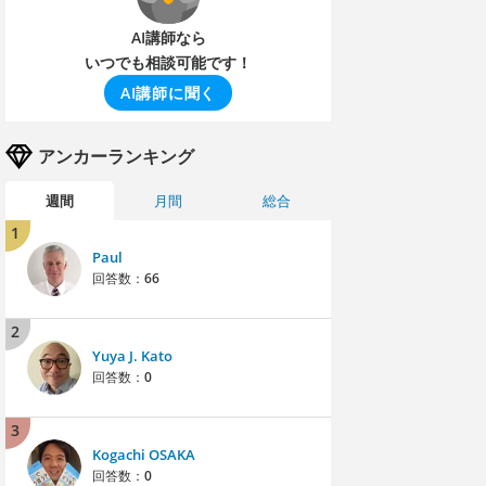
AI講師なら
いつでも相談可能です！
AI講師に聞く
アンカーランキング
週間
月間
総合
1
Paul
回答数：
66
2
Yuya J. Kato
回答数：
0
3
Kogachi OSAKA
回答数：
0