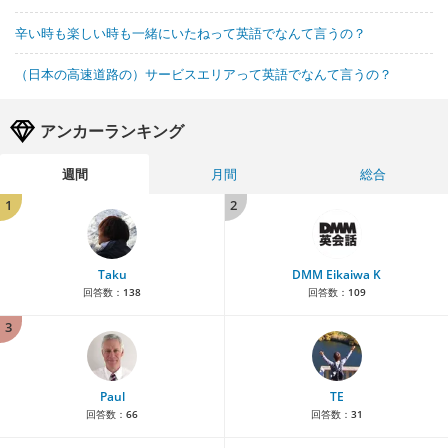
辛い時も楽しい時も一緒にいたねって英語でなんて言うの？
（日本の高速道路の）サービスエリアって英語でなんて言うの？
アンカーランキング
週間
月間
総合
1
2
Taku
DMM Eikaiwa K
回答数：
138
回答数：
109
3
Paul
TE
回答数：
66
回答数：
31