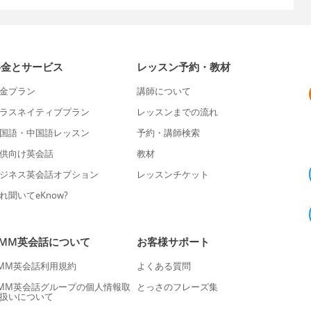
料金とサービス
レッスン予約・教材
金プラン
講師について
ラスネイティブプラン
レッスンまでの流れ
国語・中国語レッスン
予約・講師検索
供向け英会話
教材
ジネス英会話オプション
レッスンチケット
れ聞いてeKnow?
DMM英会話について
お客様サポート
MM英会話利用規約
よくある質問
MM英会話グループの個人情報取
とっさのフレーズ集
扱いについて