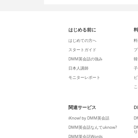
はじめる前に
はじめての方へ
料
スタートガイド
プ
DMM英会話の強み
韓
日本人講師
子
モニターレポート
ビ
こ
関連サービス
iKnow! by DMM英会話
D
DMM英会話なんてuknow?
D
り
DMM英会話Words