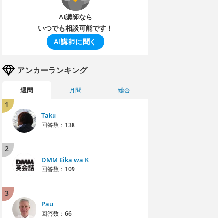
AI講師なら
いつでも相談可能です！
AI講師に聞く
アンカーランキング
週間
月間
総合
1
Taku
回答数：
138
2
DMM Eikaiwa K
回答数：
109
3
Paul
回答数：
66