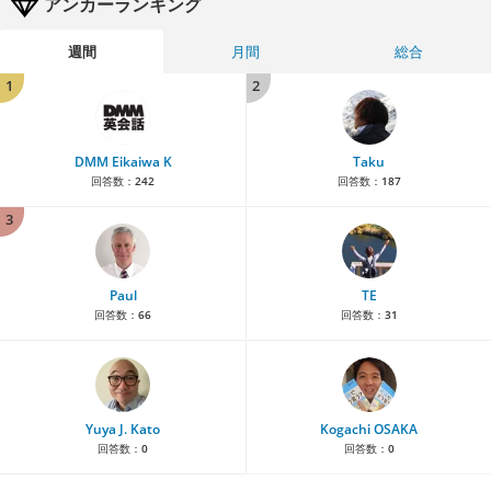
アンカーランキング
週間
月間
総合
1
2
DMM Eikaiwa K
Taku
回答数：
242
回答数：
187
3
Paul
TE
回答数：
66
回答数：
31
Yuya J. Kato
Kogachi OSAKA
回答数：
0
回答数：
0