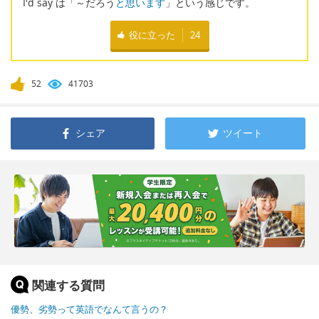
I'd say は「～だろう
と思います
」という感じです。
役に立った
24
52
41703
シェア
ツイート
関連する質問
優勢、劣勢って英語でなんて言うの？