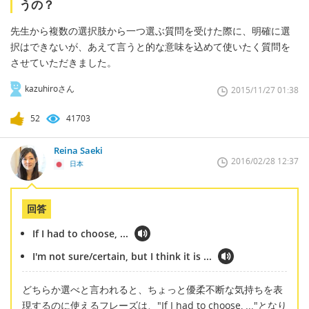
うの？
先生から複数の選択肢から一つ選ぶ質問を受けた際に、明確に選
択はできないが、あえて言うと的な意味を込めて使いたく質問を
させていただきました。
kazuhiroさん
2015/11/27 01:38
52
41703
Reina Saeki
2016/02/28 12:37
日本
回答
If I had to choose, ...
I'm not sure/certain, but I think it is ...
どちらか選べと言われると、ちょっと優柔不断な気持ちを表
現するのに使えるフレーズは、"If I had to choose, ..."となり