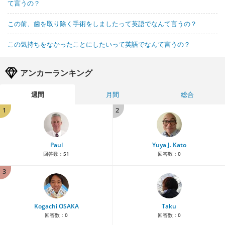
て言うの？
この前、歯を取り除く手術をしましたって英語でなんて言うの？
この気持ちをなかったことにしたいって英語でなんて言うの？
アンカーランキング
週間
月間
総合
1
2
Paul
Yuya J. Kato
回答数：
51
回答数：
0
3
Kogachi OSAKA
Taku
回答数：
0
回答数：
0