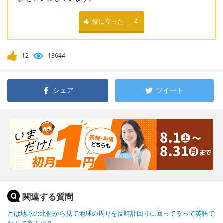
役に立った
4
12
13644
シェア
ツイート
関連する質問
月は地球の北側から見て地球の周りを反時計回りに回ってるって英語で
なんて言うの？