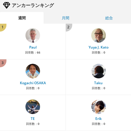
アンカーランキング
週間
月間
総合
1
2
Paul
Yuya J. Kato
回答数：
66
回答数：
0
3
Kogachi OSAKA
Taku
回答数：
0
回答数：
0
TE
Erik
回答数：
0
回答数：
0