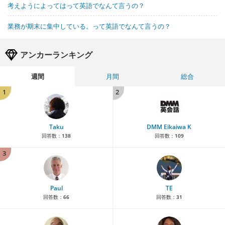
考えようによってはって英語でなんて言うの？
業務が期末に集中している。って英語でなんて言うの？
アンカーランキング
週間
月間
総合
1
2
Taku
DMM Eikaiwa K
回答数：
138
回答数：
109
3
Paul
TE
回答数：
66
回答数：
31