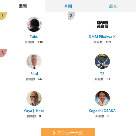
週間
月間
総合
1
2
Taku
DMM Eikaiwa K
回答数：
138
回答数：
109
3
Paul
TE
回答数：
66
回答数：
31
Yuya J. Kato
Kogachi OSAKA
回答数：
0
回答数：
0
アンカー一覧