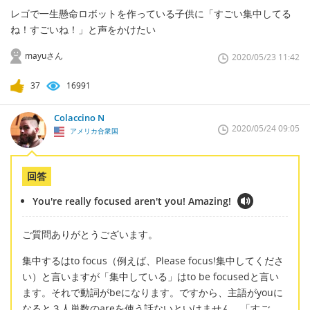
レゴで一生懸命ロボットを作っている子供に「すごい集中してる
ね！すごいね！」と声をかけたい
mayuさん
2020/05/23 11:42
37
16991
Colaccino N
2020/05/24 09:05
アメリカ合衆国
回答
You're really focused aren't you! Amazing!
ご質問ありがとうございます。
集中するはto focus（例えば、Please focus!集中してくださ
い）と言いますが「集中している」はto be focusedと言い
ます。それで動詞がbeになります。ですから、主語がyouに
なると３人単数のareを使う話ないといけません。「すご