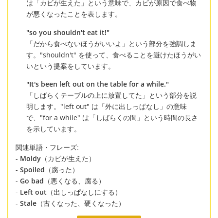
は「カビが生えた」という意味で、カビが原因で食べ物
が悪くなったことを表します。
"so you shouldn't eat it!"
「だから食べないほうがいいよ」という部分を強調しま
す。"shouldn't" を使って、食べることを避けたほうがい
いという提案をしています。
"It's been left out on the table for a while."
「しばらくテーブルの上に放置してた」という部分を説
明します。"left out" は「外に出しっぱなし」の意味
で、"for a while" は「しばらくの間」という時間の長さ
を示しています。
関連単語・フレーズ:
-
Moldy
（カビが生えた）
-
Spoiled
（腐った）
-
Go bad
（悪くなる、腐る）
-
Left out
（出しっぱなしにする）
-
Stale
（古くなった、硬くなった）