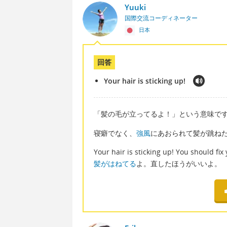
Yuuki
国際交流コーディネーター
日本
回答
Your hair is sticking up!
「髪の毛が立ってるよ！」という意味で
寝癖でなく、
強風
にあおられて髪が跳ね
Your hair is sticking up! You should fix 
髪がはねてる
よ。直したほうがいいよ。