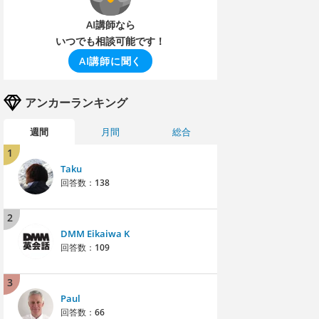
AI講師なら
いつでも相談可能です！
AI講師に聞く
アンカーランキング
週間
月間
総合
1
Taku
回答数：
138
2
DMM Eikaiwa K
回答数：
109
3
Paul
回答数：
66