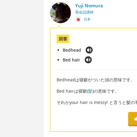
Yuji Nomura
英会話講師
日本
回答
Bedhead
Bed hair
Bedheadは寝癖がついた頭の意味です。
Bed hairは寝癖(
髪
)の意味です。
それかyour hair is messy! 