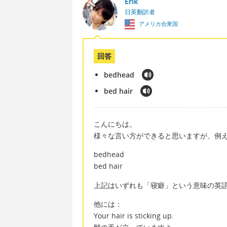
Erik
日英翻訳者
アメリカ合衆国
回答
bedhead
bed hair
こんにちは。
様々な言い方ができると思いますが、例
bedhead
bed hair
上記はいずれも「寝癖」という意味の英
他には：
Your hair is sticking up.