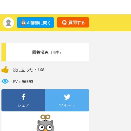
質問する
AI講師に聞く
回答済み
（4件）
役に立った：
168
PV：
96593
シェア
ツイート