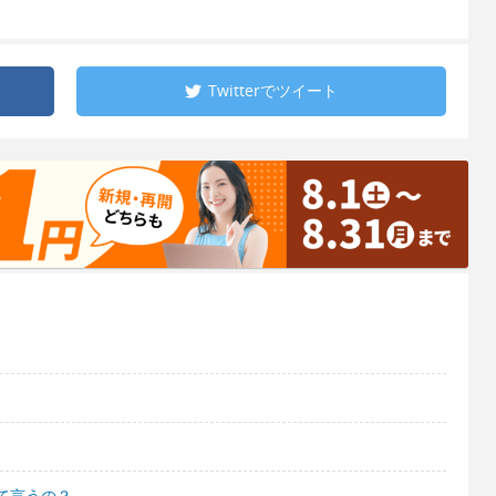
Twitterで
ツイート
て言うの？