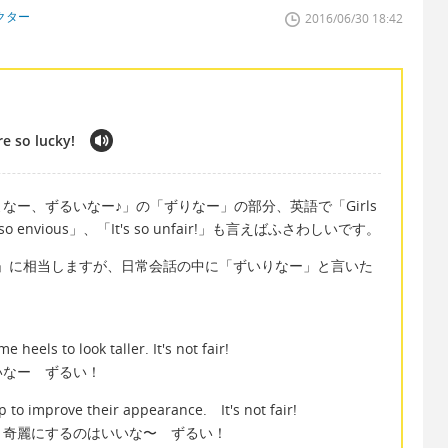
クター
2016/06/30 18:42
are so lucky!
ー、ずるいなー♪」の「ずりなー」の部分、英語で「Girls
so envious」、「It's so unfair!」も言えばふさわしいです。
いい」に相当しますが、日常会話の中に「ずいりなー」と言いた
 heels to look taller. It's not fair!
いなー ずるい！
p to improve their appearance. It's not fair!
と奇麗にするのはいいな〜 ずるい！