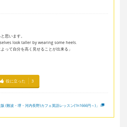
ると思います。
lves look taller by wearing some heels.
によって自分を高く見せることが出来る」
役に立った
3
阪 (難波・堺・河内長野)カフェ英語レッスン(1h1666円～)」