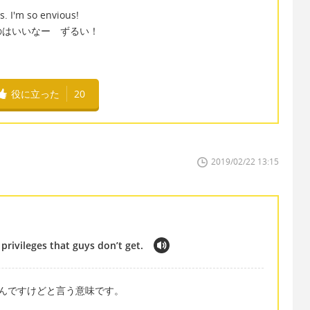
s. I'm so envious!
のはいいなー ずるい！
役に立った
20
2019/02/22 13:15
 privileges that guys don’t get.
意味不明なんですけどと言う意味です。