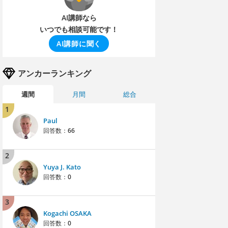
AI講師なら
いつでも相談可能です！
AI講師に聞く
アンカーランキング
週間
月間
総合
1
Paul
回答数：
66
2
Yuya J. Kato
回答数：
0
3
Kogachi OSAKA
回答数：
0