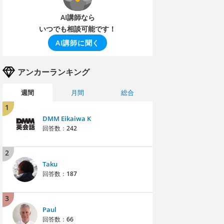
AI講師なら
いつでも相談可能です！
AI講師に聞く
アンカーランキング
週間
月間
総合
1
DMM Eikaiwa K
回答数：
242
2
Taku
回答数：
187
3
Paul
回答数：
66