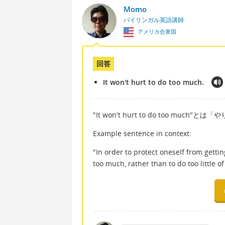
Momo
バイリンガル英語講師
アメリカ合衆国
回答
It won't hurt to do too much.
"It won't hurt to do too mu
Example sentence in context:
"In order to protect oneself from gettin
too much, rather than to do too little of 