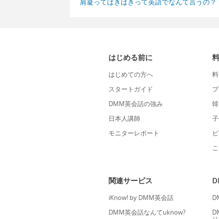
肩凝ってばきばきって英語でなんて言うの？
はじめる前に
はじめての方へ
料
スタートガイド
プ
DMM英会話の強み
韓
日本人講師
子
モニターレポート
ビ
こ
関連サービス
iKnow! by DMM英会話
D
DMM英会話なんてuknow?
D