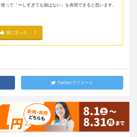
ing too ~ を使って「〜しすぎても損はない」を表現できると思います。
役に立った
1
Twitterで
ツイート