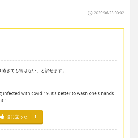
2020/06/23 00:02
ch"とは「やり過ぎても害はない」と訳せます。
g infected with covid-19, it's better to wash one's hands
it."
役に立った
1