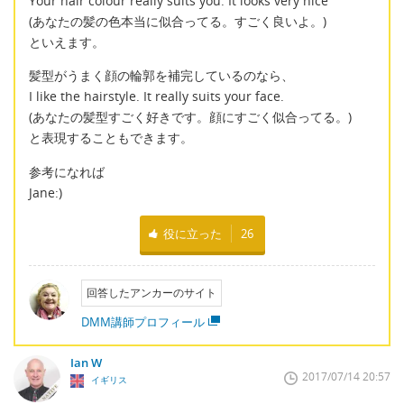
Your hair colour really suits you. It looks very nice
(あなたの髪の色本当に似合ってる。すごく良いよ。)
といえます。
髪型がうまく顔の輪郭を補完しているのなら、
I like the hairstyle. It really suits your face.
(あなたの髪型すごく好きです。顔にすごく似合ってる。)
と表現することもできます。
参考になれば
Jane:)
役に立った
26
回答したアンカーのサイト
DMM講師プロフィール
Ian W
2017/07/14 20:57
イギリス