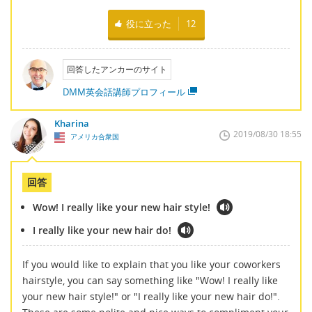
役に立った
12
回答したアンカーのサイト
DMM英会話講師プロフィール
Kharina
2019/08/30 18:55
アメリカ合衆国
回答
Wow! I really like your new hair style!
I really like your new hair do!
If you would like to explain that you like your coworkers
hairstyle, you can say something like "Wow! I really like
your new hair style!" or "I really like your new hair do!".