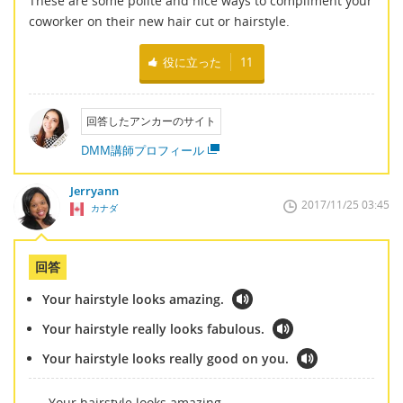
These are some polite and nice ways to compliment your
coworker on their new hair cut or hairstyle.
役に立った
11
回答したアンカーのサイト
DMM講師プロフィール
Jerryann
2017/11/25 03:45
カナダ
回答
Your hairstyle looks amazing.
Your hairstyle really looks fabulous.
Your hairstyle looks really good on you.
Your hairstyle looks amazing.