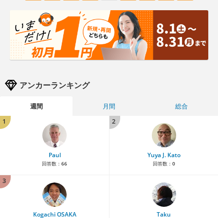
アンカーランキング
週間
月間
総合
1
2
Paul
Yuya J. Kato
回答数：
66
回答数：
0
3
Kogachi OSAKA
Taku