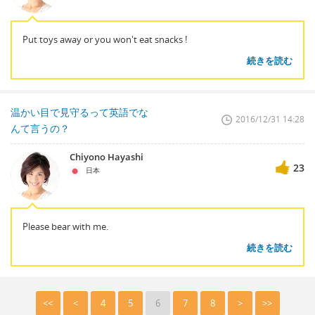
Put toys away or you won't eat snacks !
続きを読む
温かい目で見守るって英語でな
2016/12/31 14:28
んて言うの？
Chiyono Hayashi
23
日本
Please bear with me.
続きを読む
<<
<
4
5
6
7
8
>
>>