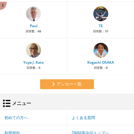
3
Paul
TE
回答数：
66
回答数：
31
Yuya J. Kato
Kogachi OSAKA
回答数：
0
回答数：
0
アンカー一覧
メニュー
初めての方へ
よくある質問
利用規約
DMM英会話トップへ