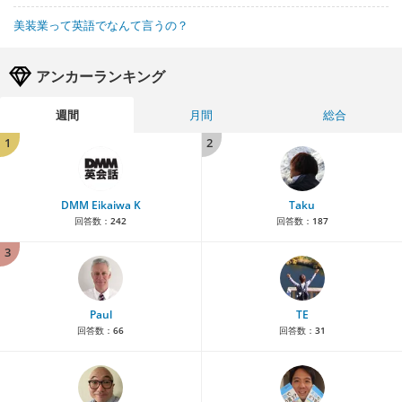
美装業って英語でなんて言うの？
アンカーランキング
週間
月間
総合
1
2
DMM Eikaiwa K
Taku
回答数：
242
回答数：
187
3
Paul
TE
回答数：
66
回答数：
31